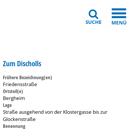
SUCHE
MENÜ
Gebärdensprache
Barrierefreiheit
Leichte Sprache
Zum Discholls
Frühere Bezeichnung(en)
Friedensstraße
Ortsteil(e)
Bergheim
Lage
Straße ausgehend von der Klostergasse bis zur
Glockenstraße
Benennung