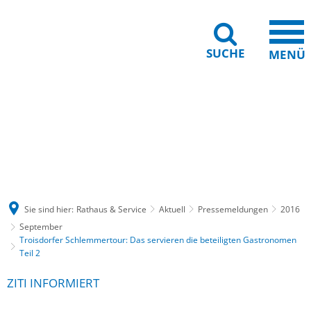
SUCHE
MENÜ
Gebärdensprache
Barrierefreiheit
Leichte Sprache
Sie sind hier:
Rathaus & Service
Aktuell
Pressemeldungen
2016
September
Troisdorfer Schlemmertour: Das servieren die beteiligten Gastronomen
Teil 2
ZITI INFORMIERT