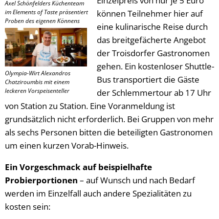
Einzelpreis von nur je 5 Euro
Axel Schönfelders Küchenteam
im Elements of Taste präsentiert
können Teilnehmer hier auf
Proben des eigenen Könnens
eine kulinarische Reise durch
das breitgefächerte Angebot
der Troisdorfer Gastronomen
gehen. Ein kostenloser Shuttle-
Olympia-Wirt Alexandros
Bus transportiert die Gäste
Chatziroumbis mit einem
leckeren Vorspeisenteller
der Schlemmertour ab 17 Uhr
von Station zu Station. Eine Voranmeldung ist
grundsätzlich nicht erforderlich. Bei Gruppen von mehr
als sechs Personen bitten die beteiligten Gastronomen
um einen kurzen Vorab-Hinweis.
Ein Vorgeschmack auf beispielhafte
Probierportionen
– auf Wunsch und nach Bedarf
werden im Einzelfall auch andere Spezialitäten zu
kosten sein: