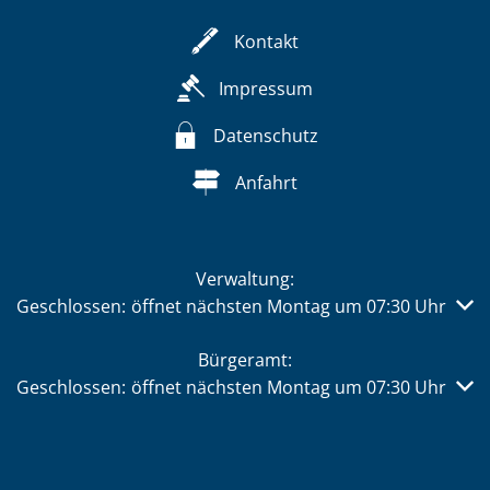
Kontakt
Impressum
Datenschutz
Anfahrt
Verwaltung:
Klicken, um weitere Öffnungs- oder Schließzeiten auszub
Geschlossen:
öffnet nächsten Montag um 07:30 Uhr
Bürgeramt:
Klicken, um weitere Öffnungs- oder Schließzeiten auszub
Geschlossen:
öffnet nächsten Montag um 07:30 Uhr