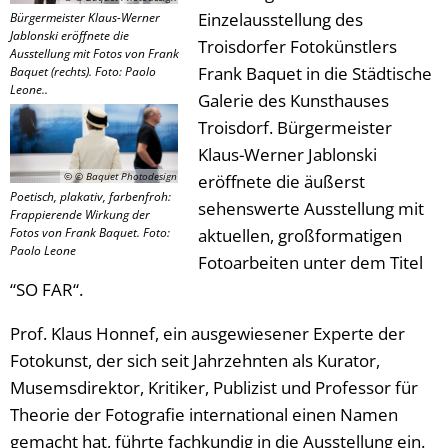
Einzelausstellung des
Bürgermeister Klaus-Werner
Jablonski eröffnete die
Troisdorfer Fotokünstlers
Ausstellung mit Fotos von Frank
Frank Baquet in die Städtische
Baquet (rechts). Foto: Paolo
Leone..
Galerie des Kunsthauses
Troisdorf. Bürgermeister
Klaus-Werner Jablonski
© © Baquet Photodesign
eröffnete die äußerst
Poetisch, plakativ, farbenfroh:
sehenswerte Ausstellung mit
Frappierende Wirkung der
Fotos von Frank Baquet. Foto:
aktuellen, großformatigen
Paolo Leone
Fotoarbeiten unter dem Titel
“SO FAR“.
Prof. Klaus Honnef, ein ausgewiesener Experte der
Fotokunst, der sich seit Jahrzehnten als Kurator,
Musemsdirektor, Kritiker, Publizist und Professor für
Theorie der Fotografie international einen Namen
gemacht hat, führte fachkundig in die Ausstellung ein.