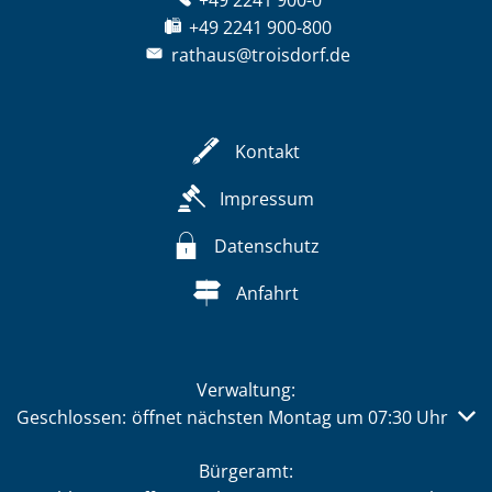
+49 2241 900-0
+49 2241 900-800
rathaus@troisdorf.de
Kontakt
Impressum
Datenschutz
Anfahrt
Verwaltung:
Klicken, um weitere Öffnungs- oder Schließzeiten auszub
Geschlossen:
öffnet nächsten Montag um 07:30 Uhr
Bürgeramt: