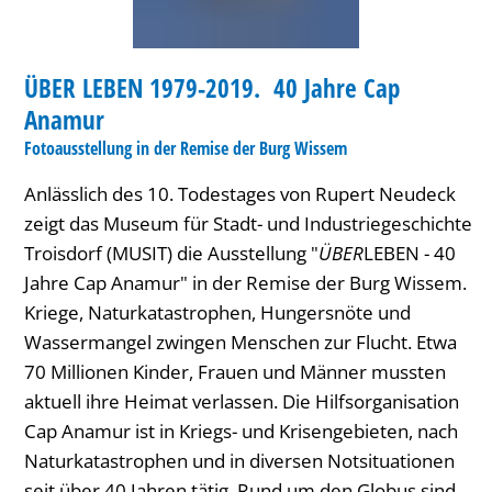
Jahre
AUSSTELLUNG
Cap
ÜBER LEBEN 1979-2019. 40 Jahre Cap
KATEGORIE: AUSSTELLUNG
Anamur
Anamur
Fotoausstellung in der Remise der Burg Wissem
Anlässlich des 10. Todestages von Rupert Neudeck
zeigt das Museum für Stadt- und Industriegeschichte
Troisdorf (MUSIT) die Ausstellung "
ÜBER
LEBEN - 40
Jahre Cap Anamur" in der Remise der Burg Wissem.
Kriege, Naturkatastrophen, Hungersnöte und
Wassermangel zwingen Menschen zur Flucht. Etwa
70 Millionen Kinder, Frauen und Männer mussten
aktuell ihre Heimat verlassen. Die Hilfsorganisation
Cap Anamur ist in Kriegs- und Krisengebieten, nach
Naturkatastrophen und in diversen Notsituationen
seit über 40 Jahren tätig. Rund um den Globus sind