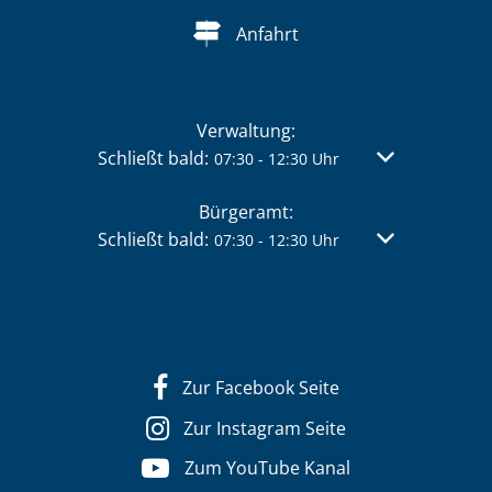
Anfahrt
Verwaltung:
Klicken, um weitere Öffnungs- oder Schließzei
Schließt bald:
Von 07:30 bis 
07:30
-
12:30
Uhr
Bürgeramt:
Klicken, um weitere Öffnungs- oder Schließzei
Schließt bald:
Von 07:30 bis 
07:30
-
12:30
Uhr
Zur Facebook Seite
Zur Instagram Seite
Zum YouTube Kanal