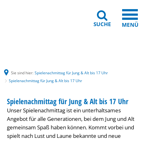
SUCHE
MENÜ
Gebärdensprache
Barrierefreiheit
Leichte Sprache
Sie sind hier:
Spielenachmittag für Jung & Alt bis 17 Uhr
Spielenachmittag für Jung & Alt bis 17 Uhr
Spielenachmittag
HAUS INTERNATIONAL
Spielenachmittag für Jung & Alt bis 17 Uhr
KATEGORIE: HAUS INTERNATIONAL
für
Unser Spielenachmittag ist ein unterhaltsames
Jung
Angebot für alle Generationen, bei dem Jung und Alt
&
gemeinsam Spaß haben können. Kommt vorbei und
spielt nach Lust und Laune bekannte und neue
Alt