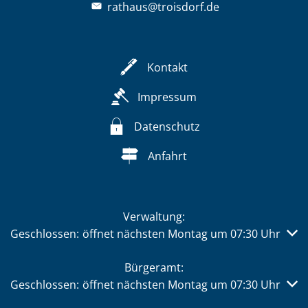
rathaus@troisdorf.de
Kontakt
Impressum
Datenschutz
Anfahrt
Verwaltung:
Klicken, um weitere Öffnungs- oder Schließzeiten auszub
Geschlossen:
öffnet nächsten Montag um 07:30 Uhr
Bürgeramt:
Klicken, um weitere Öffnungs- oder Schließzeiten auszub
Geschlossen:
öffnet nächsten Montag um 07:30 Uhr