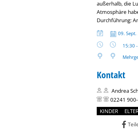
außerhalb, die L
&
Atmosphäre haben
Durchführung: An
Alt
Datum:
09. Sept.
bis
Uhrzeit
15:30 
17
Mehrge
Kontakt
Uhr
Andrea Sch
02241 900
KINDER
ELTE
Teil