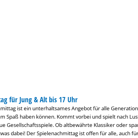
Gebärdensprache
Barrierefre
ONAL
ag für Jung & Alt bis 17 Uhr
 INTERNATIONAL
mittag ist ein unterhaltsames Angebot für alle Generatio
am Spaß haben können. Kommt vorbei und spielt nach Lus
e Gesellschaftsspiele. Ob altbewährte Klassiker oder s
etwas dabei! Der Spielenachmittag ist offen für alle, auch f