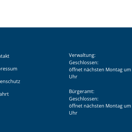
Verwaltung:
takt
Klicken, um weitere Öffnung
Geschlossen:
pressum
öffnet nächsten Montag um 
Uhr
enschutz
Bürgeramt:
ahrt
Klicken, um weitere Öffnung
Geschlossen:
öffnet nächsten Montag um 
Uhr