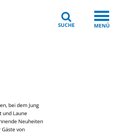
SUCHE
iheit
Leichte Sprache
MENÜ
nen, bei dem Jung
t und Laune
pannende Neuheiten
ür Gäste von