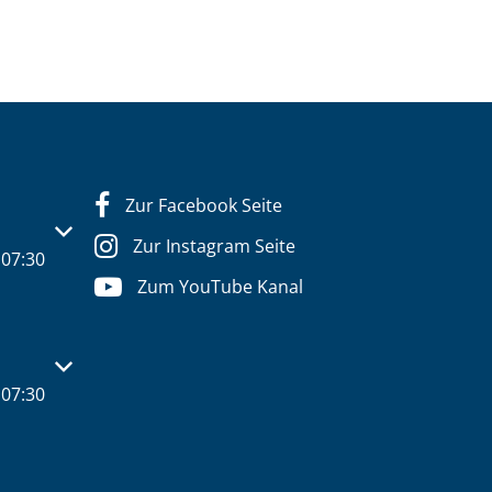
Zur Facebook Seite
s- oder Schließzeiten auszublenden
Zur Instagram Seite
07:30
Zum YouTube Kanal
s- oder Schließzeiten auszublenden
07:30