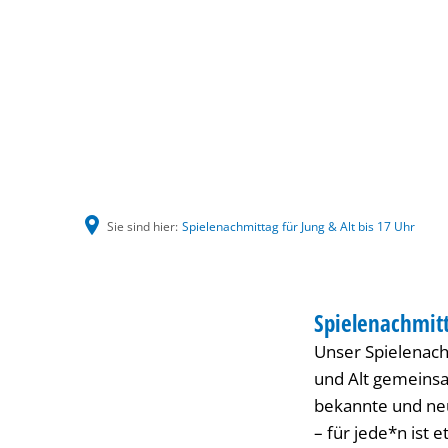
Sie sind hier:
Spielenachmittag für Jung & Alt bis 17 Uhr
Spielenachmittag
HAUS INTERNATI
Spielenachmitt
KATEGORIE: HAUS
Unser Spielenach
für
und Alt gemeins
bekannte und neu
Jung
– für jede*n ist 