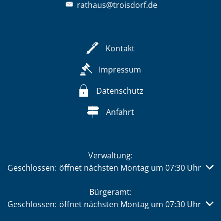
rathaus@troisdorf.de
Kontakt
Impressum
Datenschutz
Anfahrt
Verwaltung:
Klicken, um weitere Öffnungs- oder Schließzeiten auszub
Geschlossen:
öffnet nächsten Montag um 07:30 Uhr
Bürgeramt:
Klicken, um weitere Öffnungs- oder Schließzeiten auszub
Geschlossen:
öffnet nächsten Montag um 07:30 Uhr