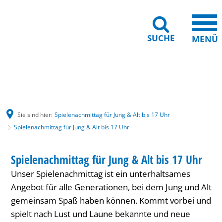
SUCHE
MENÜ
Gebärdensprache
Barrierefreiheit
Leichte Sprache
Sie sind hier:
Spielenachmittag für Jung & Alt bis 17 Uhr
Spielenachmittag für Jung & Alt bis 17 Uhr
Spielenachmittag
HAUS INTERNATIONAL
Spielenachmittag für Jung & Alt bis 17 Uhr
KATEGORIE: HAUS INTERNATIONAL
für
Unser Spielenachmittag ist ein unterhaltsames
Jung
Angebot für alle Generationen, bei dem Jung und Alt
&
gemeinsam Spaß haben können. Kommt vorbei und
spielt nach Lust und Laune bekannte und neue
Alt