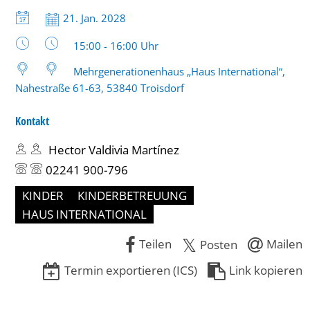
10
Datum:
21. Jan. 2028
Jahren
Uhrzeit:
15:00 - 16:00 Uhr
Mehrgenerationenhaus „Haus International“,
Nahestraße 61-63, 53840 Troisdorf
Kontakt
Hector Valdivia Martínez
02241 900-796
KINDER
KINDERBETREUUNG
HAUS INTERNATIONAL
Teilen
Mailen
Posten
Termin exportieren (ICS)
Link kopieren