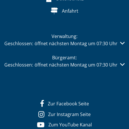
Anfahrt
Verwaltung:
Klicken, um weitere Öffnungs- oder Schließzeiten auszub
Geschlossen:
öffnet nächsten Montag um 07:30 Uhr
Bürgeramt:
Klicken, um weitere Öffnungs- oder Schließzeiten auszub
Geschlossen:
öffnet nächsten Montag um 07:30 Uhr
Zur Facebook Seite
Zur Instagram Seite
Zum YouTube Kanal