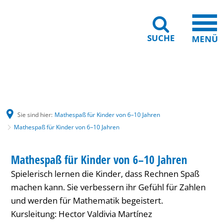
SUCHE
MENÜ
Gebärdensprache
Barrierefreiheit
Leichte Sprache
Sie sind hier:
Mathespaß für Kinder von 6–10 Jahren
Mathespaß für Kinder von 6–10 Jahren
Mathespaß
KINDER
Mathespaß für Kinder von 6–10 Jahren
KATEGORIE: KINDER
für
Spielerisch lernen die Kinder, dass Rechnen Spaß
Kinder
machen kann. Sie verbessern ihr Gefühl für Zahlen
von
und werden für Mathematik begeistert.
Kursleitung: Hector Valdivia Martínez
6–