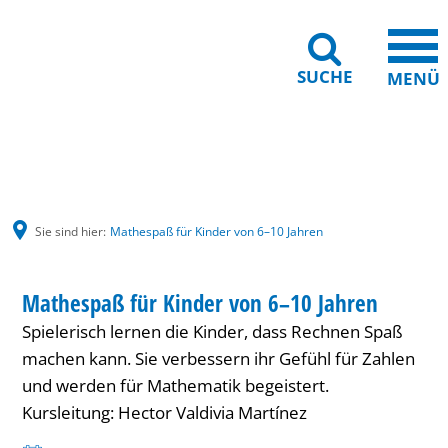
SUCHE
MENÜ
Gebärdensprache
Barrierefreiheit
Leichte Sprache
Sie sind hier:
Mathespaß für Kinder von 6–10 Jahren
Mathespaß
KINDER
Mathespaß für Kinder von 6–10 Jahren
KATEGORIE: KINDER
für
Spielerisch lernen die Kinder, dass Rechnen Spaß
Kinder
machen kann. Sie verbessern ihr Gefühl für Zahlen
von
und werden für Mathematik begeistert.
Kursleitung: Hector Valdivia Martínez
6–