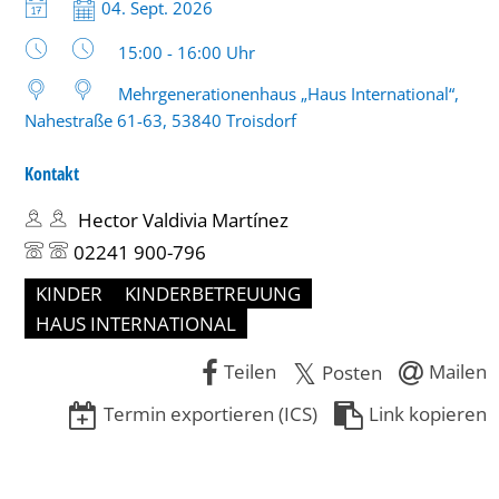
10
Datum:
04. Sept. 2026
Jahren
Uhrzeit:
15:00 - 16:00 Uhr
Mehrgenerationenhaus „Haus International“,
Nahestraße 61-63, 53840 Troisdorf
Kontakt
Hector Valdivia Martínez
02241 900-796
KINDER
KINDERBETREUUNG
HAUS INTERNATIONAL
Teilen
Mailen
Posten
Termin exportieren (ICS)
Link kopieren