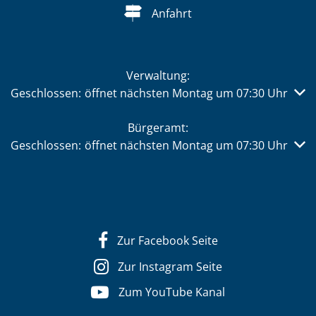
Anfahrt
Verwaltung:
Klicken, um weitere Öffnungs- oder Schließzeiten auszub
Geschlossen:
öffnet nächsten Montag um 07:30 Uhr
Bürgeramt:
Klicken, um weitere Öffnungs- oder Schließzeiten auszub
Geschlossen:
öffnet nächsten Montag um 07:30 Uhr
Zur Facebook Seite
Zur Instagram Seite
Zum YouTube Kanal