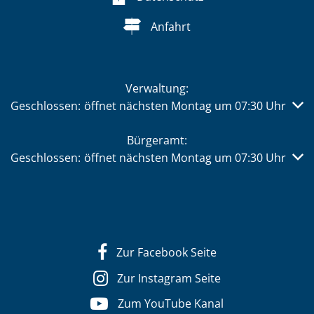
Anfahrt
Verwaltung:
Klicken, um weitere Öffnungs- oder Schließzeiten auszub
Geschlossen:
öffnet nächsten Montag um 07:30 Uhr
Bürgeramt:
Klicken, um weitere Öffnungs- oder Schließzeiten auszub
Geschlossen:
öffnet nächsten Montag um 07:30 Uhr
Zur Facebook Seite
Zur Instagram Seite
Zum YouTube Kanal