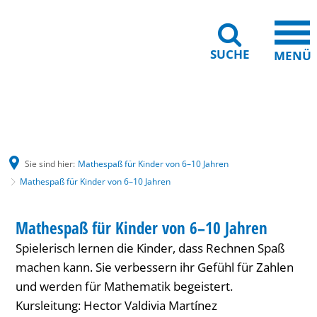
SUCHE
MENÜ
Gebärdensprache
Barrierefreiheit
Leichte Sprache
Sie sind hier:
Mathespaß für Kinder von 6–10 Jahren
Mathespaß für Kinder von 6–10 Jahren
Mathespaß
KINDER
Mathespaß für Kinder von 6–10 Jahren
KATEGORIE: KINDER
für
Spielerisch lernen die Kinder, dass Rechnen Spaß
Kinder
machen kann. Sie verbessern ihr Gefühl für Zahlen
von
und werden für Mathematik begeistert.
Kursleitung: Hector Valdivia Martínez
6–