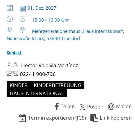
10
Datum:
31. Dez. 2027
Jahren
Uhrzeit:
15:00 - 16:00 Uhr
Mehrgenerationenhaus „Haus International“,
Nahestraße 61-63, 53840 Troisdorf
Kontakt
Hector Valdivia Martínez
02241 900-796
KINDER
KINDERBETREUUNG
HAUS INTERNATIONAL
Teilen
Mailen
Posten
Termin exportieren (ICS)
Link kopieren