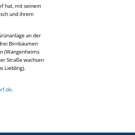
f hat, mit seinem
Tesch und ihrem
 Grünanlage an der
 drei Birnbäumen
umen (Wangenheims
ner Straße wachsen
 Liebling).
rf.de
.