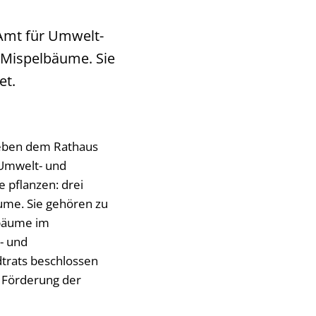
 Amt für Umwelt-
 Mispelbäume. Sie
et.
neben dem Rathaus
 Umwelt- und
 pflanzen: drei
ume. Sie gehören zu
tbäume im
- und
trats beschlossen
 Förderung der