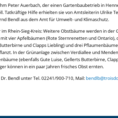
hm Peter Auerbach, der einen Gartenbaubetrieb in Henne
ll. Tatkräftige Hilfe erhielten sie von Amtsleiterin Ulrike 
rnd Bendl aus dem Amt für Umwelt- und Klimaschutz.
ter im Rhein-Sieg-Kreis: Weitere Obstbäume werden in der
mit vier Apfelbäumen (Rote Sternrenetten und Ontario),
s Butterbirne und Clapps Liebling) und drei Pflaumenbä
lanzt. In der Grünanlage zwischen Verdiallee und Mende
bäume (ebenfalls Gute Luise, Gellerts Butterbirne, Clapps
er können in ein paar Jahren frisches Obst ernten.
 Dr. Bendl unter Tel. 02241/900-710, Mail:
bendlb@troisdo