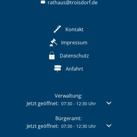
rathaus@troisdorf.de
Kontakt
Impressum
Datenschutz
Anfahrt
Verwaltung:
Klicken, um weitere Öffnungs- oder Schließzeit
Jetzt geöffnet:
Von 07:30 bis 
07:30
-
12:30
Uhr
Bürgeramt:
Klicken, um weitere Öffnungs- oder Schließzeit
Jetzt geöffnet:
Von 07:30 bis 
07:30
-
12:30
Uhr