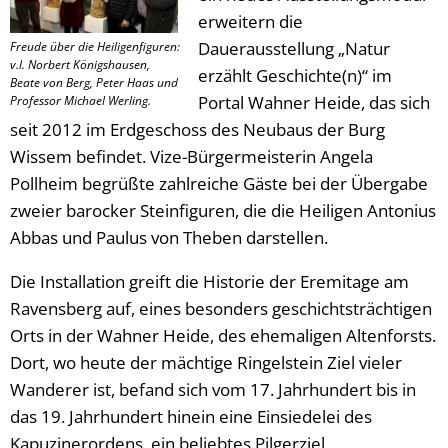
erweitern die
Dauerausstellung „Natur
Freude über die Heiligenfiguren:
v.l. Norbert Königshausen,
erzählt Geschichte(n)“ im
Beate von Berg, Peter Haas und
Portal Wahner Heide, das sich
Professor Michael Werling.
seit 2012 im Erdgeschoss des Neubaus der Burg
Wissem befindet. Vize-Bürgermeisterin Angela
Pollheim begrüßte zahlreiche Gäste bei der Übergabe
zweier barocker Steinfiguren, die die Heiligen Antonius
Abbas und Paulus von Theben darstellen.
Die Installation greift die Historie der Eremitage am
Ravensberg auf, eines besonders geschichtsträchtigen
Orts in der Wahner Heide, des ehemaligen Altenforsts.
Dort, wo heute der mächtige Ringelstein Ziel vieler
Wanderer ist, befand sich vom 17. Jahrhundert bis in
das 19. Jahrhundert hinein eine Einsiedelei des
Kapuzinerordens, ein beliebtes Pilgerziel.