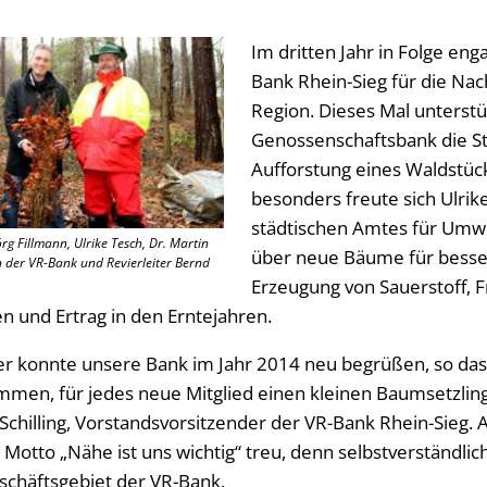
Im dritten Jahr in Folge enga
Bank Rhein-Sieg für die Nach
Region. Dieses Mal unterstü
Genossenschaftsbank die Sta
Aufforstung eines Waldstück
besonders freute sich Ulrike
städtischen Amtes für Umwe
rg Fillmann, Ulrike Tesch, Dr. Martin
über neue Bäume für besse
n der VR-Bank und Revierleiter Bernd
Erzeugung von Sauerstoff, 
 und Ertrag in den Erntejahren.
er konnte unsere Bank im Jahr 2014 neu begrüßen, so da
en, für jedes neue Mitglied einen kleinen Baumsetzling 
 Schilling, Vorstandsvorsitzender der VR-Bank Rhein-Sieg. 
 Motto „Nähe ist uns wichtig“ treu, denn selbstverständlich
schäftsgebiet der VR-Bank.