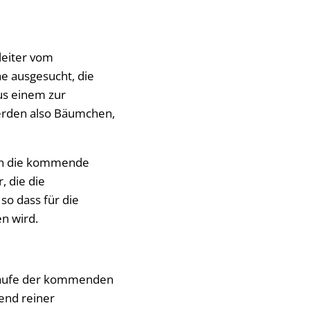
leiter vom
he ausgesucht, die
us einem zur
erden also Bäumchen,
en die kommende
 die die
o dass für die
n wird.
 Laufe der kommenden
end reiner