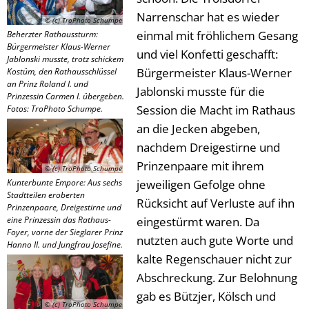
Narrenschar hat es wieder
© (c) TroPhoto Schumpe
einmal mit fröhlichem Gesang
Beherzter Rathaussturm:
Bürgermeister Klaus-Werner
und viel Konfetti geschafft:
Jablonski musste, trotz schickem
Bürgermeister Klaus-Werner
Kostüm, den Rathausschlüssel
an Prinz Roland I. und
Jablonski musste für die
Prinzessin Carmen I. übergeben.
Session die Macht im Rathaus
Fotos: TroPhoto Schumpe.
an die Jecken abgeben,
nachdem Dreigestirne und
Prinzenpaare mit ihrem
© (c) TroPhoto Schumpe
Kunterbunte Empore: Aus sechs
jeweiligen Gefolge ohne
Stadtteilen eroberten
Rücksicht auf Verluste auf ihn
Prinzenpaare, Dreigestirne und
eine Prinzessin das Rathaus-
eingestürmt waren. Da
Foyer, vorne der Sieglarer Prinz
nutzten auch gute Worte und
Hanno II. und Jungfrau Josefine.
kalte Regenschauer nicht zur
Abschreckung. Zur Belohnung
gab es Bützjer, Kölsch und
© (c) TroPhoto Schumpe