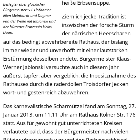
heiße Erbsensuppe.
Besiegter aber glücklicher
Bürgermeister: v.l. Hofdamen
Ellen Meinhardt und Dagmar
Ziemlich jecke Tradition ist
van der Walle mit Jablonski und
inzwischen der forsche Sturm
der Hüttener Prinzessin Helmi
Daun.
der närrischen Heerscharen
auf das bedingt abwehrbereite Rathaus, der bislang
immer wieder und unverhofft mit einer lautstarken
Erstürmung desselben endete. Bürgermeister Klaus-
Werner Jablonski versuchte auch in diesem Jahr
äußerst tapfer, aber vergeblich, die Inbesitznahme des
Rathauses durch die raderdollen Troisdorfer Jecken
wort- und gestenreich abzuwehren.
Das karnevalistische Scharmützel fand am Sonntag, 27.
Januar 2013, um 11.11 Uhr am Rathaus Kölner Str. 176
statt. Aus für gewohnt gut unterrichteten Kreisen
verlautete bald, dass der Bürgermeister nach vielen
Bützjer überrumpelt war und den Rathausschlüssel