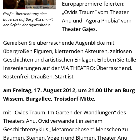
Europapremiere feierten:
Joris Hol, © Joris Hol
„Ovids Traum“ vom Theater
Große Überraschung: eine
Baustelle auf Burg Wissem mit
Anu und „Agora Phobia“ vom
der Gefahr der Agoraphobie.
Theater Gajes.
Genießen Sie überraschende Augenblicke mit
übergroßen Figuren, kletternden Akteuren, zeitlosen
Geschichten und artistischen Einlagen. Erleben Sie tolle
Inszenierungen auf der VIA THEATRO: Überraschend.
Kostenfrei. Draußen. Start ist
am Freitag, 17. August 2012, um 21.00 Uhr an Burg
Wissem, Burgallee, Troisdorf-Mitte,
mit „Ovids Traum: Im Garten der Wandlungen“ des
Theaters Anu. Ovid verwandelt in seinem
Geschichtenzyklus „Metamorphosen“ Menschen zu
Bäumen, Steinen, Vögeln und Blumen. Theater Anu