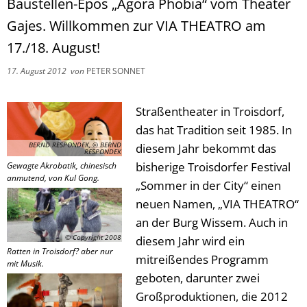
Baustellen-Epos „Agora Phobia“ vom Theater
Gajes. Willkommen zur VIA THEATRO am
17./18. August!
17. August 2012
von
PETER SONNET
Straßentheater in Troisdorf,
das hat Tradition seit 1985. In
BERND RESPONDEK, © BERND
diesem Jahr bekommt das
RESPONDEK
bisherige Troisdorfer Festival
Gewagte Akrobatik, chinesisch
anmutend, von Kul Gong.
„Sommer in der City“ einen
neuen Namen, „VIA THEATRO“
an der Burg Wissem. Auch in
© Copyright 2008
diesem Jahr wird ein
Ratten in Troisdorf? aber nur
mitreißendes Programm
mit Musik.
geboten, darunter zwei
Großproduktionen, die 2012