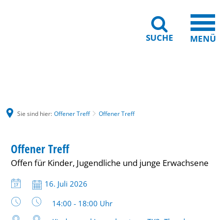
SUCHE
MENÜ
Gebärdensprache
Barrierefreiheit
Leichte Sprache
Sie sind hier:
Offener Treff
Offener Treff
Offener
JUGEND
Offener Treff
KATEGORIE: JUGEND
Treff
Offen für Kinder, Jugendliche und junge Erwachsene
Datum:
16. Juli 2026
Uhrzeit:
14:00 - 18:00 Uhr