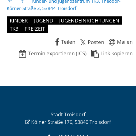
Kinder- und Jugendzentrum TK3, Theodor-
Körner-Straße 3, 53844 Troisdorf
KINDER
JUGEND
JUGENDEINRICHTUNGEN
TK3
FREIZEIT
Teilen
Mailen
Posten
Termin exportieren (ICS)
Link kopieren
Stadt Troisdorf
Kölner Straße 176, 53840 Troisdorf