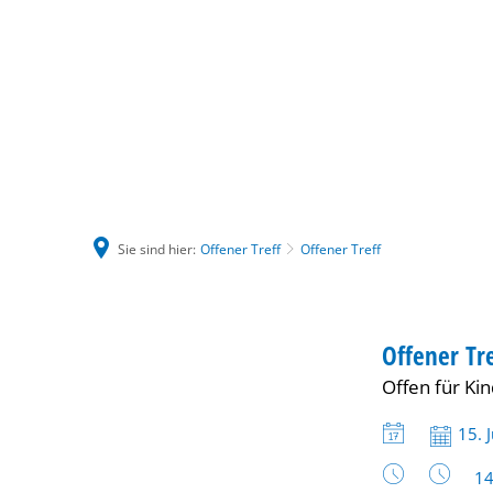
Sie sind hier:
Offener Treff
Offener Treff
Offener
JUGEND
Offener Tre
KATEGORIE: J
Offen für Ki
Treff
Datum:
15. 
Uh
14