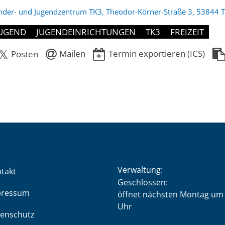
nder- und Jugendzentrum TK3, Theodor-Körner-Straße 3, 53844 T
UGEND
JUGENDEINRICHTUNGEN
TK3
FREIZEIT
Mailen
Termin exportieren (ICS)
Posten
Verwaltung:
takt
Klicken, um weitere Öffnung
Geschlossen:
pressum
öffnet nächsten Montag um 
Uhr
enschutz