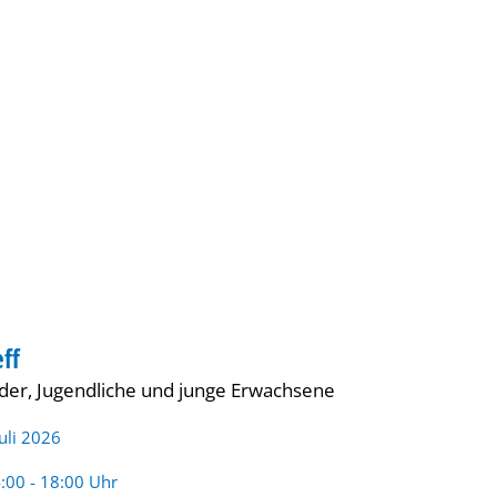
Gebärdensprache
Barrierefre
ff
UGEND
nder, Jugendliche und junge Erwachsene
Juli 2026
rzeit:
:00 - 18:00 Uhr