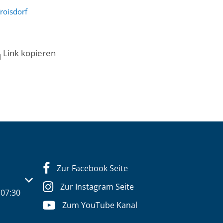
roisdorf
Link kopieren
Zur Facebook Seite
s- oder Schließzeiten auszublenden
Zur Instagram Seite
07:30
Zum YouTube Kanal