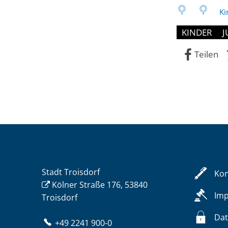
Ki
KINDER
J
Teilen
Stadt Troisdorf
Kon
Kölner Straße 176, 53840
Im
Troisdorf
Dat
+49 2241 900-0