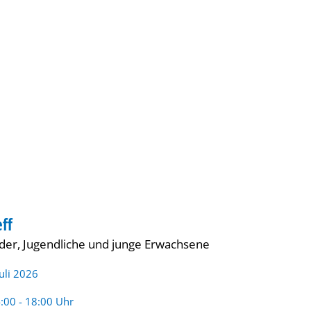
Gebärdensprache
Barrierefre
ff
UGEND
nder, Jugendliche und junge Erwachsene
Juli 2026
rzeit:
:00 - 18:00 Uhr