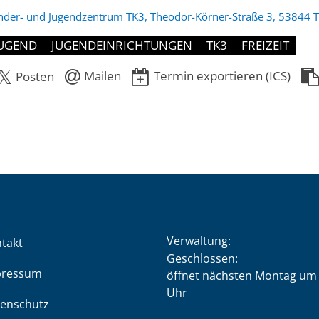
nder- und Jugendzentrum TK3, Theodor-Körner-Straße 3, 53844 T
UGEND
JUGENDEINRICHTUNGEN
TK3
FREIZEIT
Mailen
Termin exportieren (ICS)
Posten
Verwaltung:
takt
Klicken, um weitere Öffnung
Geschlossen:
pressum
öffnet nächsten Montag um 
Uhr
enschutz