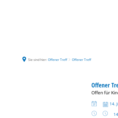
Sie sind hier:
Offener Treff
Offener Treff
Offener
JUGEND
Offener Tre
KATEGORIE: J
Offen für Ki
Treff
Datum:
14. 
Uh
14