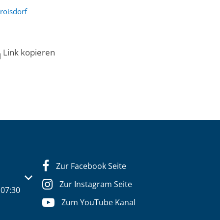
roisdorf
Link kopieren
Zur Facebook Seite
s- oder Schließzeiten auszublenden
Zur Instagram Seite
07:30
Zum YouTube Kanal