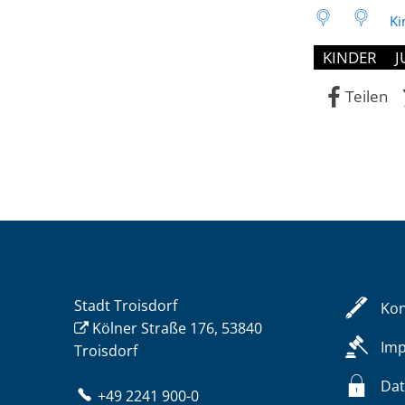
Ki
KINDER
J
Teilen
Stadt Troisdorf
Kon
Kölner Straße 176, 53840
Im
Troisdorf
Dat
+49 2241 900-0