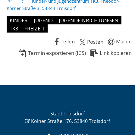
Kinder- und Jugendzentrum TK3, Theodor-
Körner-Straße 3, 53844 Troisdorf
KINDER
JUGEND
JUGENDEINRICHTUNGEN
TK3
FREIZEIT
Teilen
Mailen
Posten
Termin exportieren (ICS)
Link kopieren
Stadt Troisdorf
Kölner Straße 176, 53840 Troisdorf