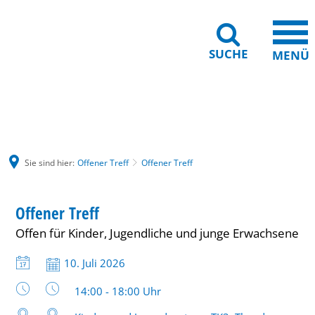
SUCHE
MENÜ
Gebärdensprache
Barrierefreiheit
Leichte Sprache
Sie sind hier:
Offener Treff
Offener Treff
Offener
JUGEND
Offener Treff
KATEGORIE: JUGEND
Treff
Offen für Kinder, Jugendliche und junge Erwachsene
Datum:
10. Juli 2026
Uhrzeit:
14:00 - 18:00 Uhr