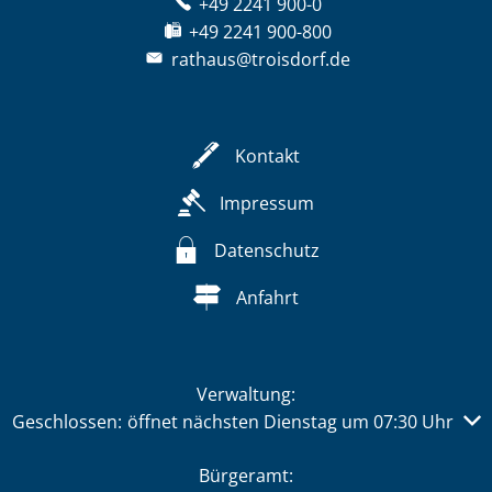
+49 2241 900-0
+49 2241 900-800
rathaus@troisdorf.de
Kontakt
Impressum
Datenschutz
Anfahrt
Verwaltung:
Klicken, um weitere Öffnungs- oder Schließzeiten auszub
Geschlossen:
öffnet nächsten Dienstag um 07:30 Uhr
Bürgeramt: