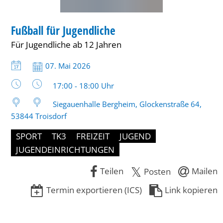
SPORT
Fußball für Jugendliche
KATEGORIE: SPORT
Für Jugendliche ab 12 Jahren
Datum:
07. Mai 2026
Uhrzeit:
17:00 - 18:00 Uhr
Siegauenhalle Bergheim, Glockenstraße 64,
53844 Troisdorf
SPORT
TK3
FREIZEIT
JUGEND
JUGENDEINRICHTUNGEN
Teilen
Mailen
Posten
Termin exportieren (ICS)
Link kopieren