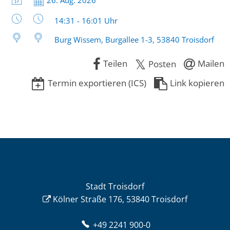
26. Aug. 2026
Uhrzeit:
14:31 - 16:01 Uhr
Burg Wissem, Burgallee 1-3, 53840 Troisdorf
Teilen
Mailen
Posten
Termin exportieren (ICS)
Link kopieren
Stadt Troisdorf
Kölner Straße 176, 53840 Troisdorf
+49 2241 900-0