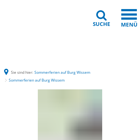
SUCHE
MENÜ
Gebärdensprache
Barrierefreiheit
Leichte Sprache
Sie sind hier:
Sommerferien auf Burg Wissem
Sommerferien auf Burg Wissem
Sommerferien
auf
Burg
Wissem