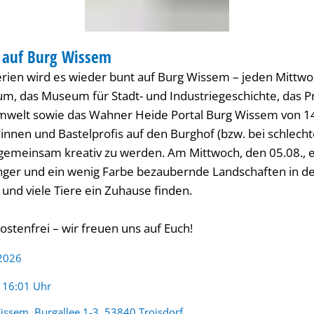
 auf Burg Wissem
ENANGEBOT
ien wird es wieder bunt auf Burg Wissem – jeden Mittwo
, das Museum für Stadt- und Industriegeschichte, das P
elt sowie das Wahner Heide Portal Burg Wissem von 14:3
*innen und Bastelprofis auf den Burghof (bzw. bei schlech
gemeinsam kreativ zu werden. Am Mittwoch, den 05.08., 
nger und ein wenig Farbe bezaubernde Landschaften in d
nd viele Tiere ein Zuhause finden.
ostenfrei – wir freuen uns auf Euch!
 2026
:
- 16:01 Uhr
issem, Burgallee 1-3, 53840 Troisdorf