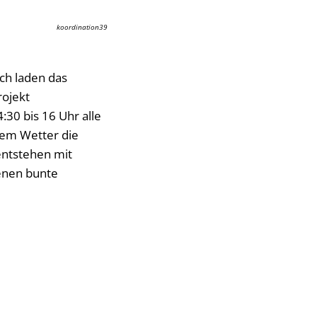
koordination39
ch laden das
rojekt
0 bis 16 Uhr alle
tem Wetter die
entstehen mit
enen bunte