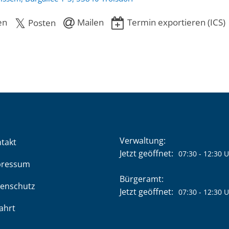
en
Mailen
Termin exportieren (ICS)
Posten
Verwaltung:
takt
Klicken, um weitere Öffnung
Jetzt geöffnet:
07:30
-
12:30
U
pressum
Bürgeramt:
enschutz
Klicken, um weitere Öffnung
Jetzt geöffnet:
07:30
-
12:30
U
ahrt