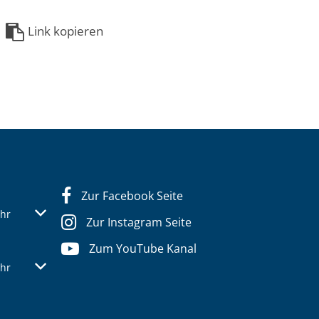
Link kopieren
Zur Facebook Seite
s- oder Schließzeiten auszublenden
Von 07:30 bis 12:30 Uhr
hr
Zur Instagram Seite
Zum YouTube Kanal
s- oder Schließzeiten auszublenden
Von 07:30 bis 12:30 Uhr
hr