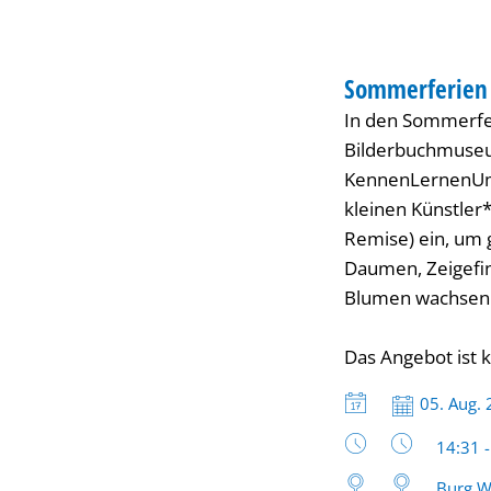
Wissem
FERIENANGEBOT
Sommerferien
KATEGORIE: FERI
In den Sommerfer
Bilderbuchmuseum
KennenLernenUmw
kleinen Künstler
Remise) ein, um 
Daumen, Zeigefi
Blumen wachsen u
Das Angebot ist k
Datum:
05. Aug.
Uhrzeit
14:31 
Burg W