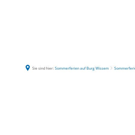
Sie sind hier:
Sommerferien auf Burg Wissem
Sommerferi
Sommerferien
auf
Burg