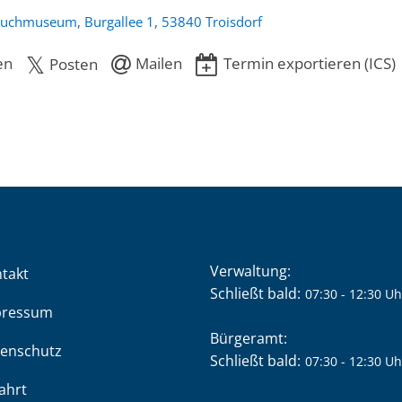
buchmuseum, Burgallee 1, 53840 Troisdorf
en
Mailen
Termin exportieren (ICS)
Posten
Verwaltung:
takt
Klicken, um weitere Öffnung
Schließt bald:
07:30
-
12:30
Uh
pressum
Bürgeramt:
enschutz
Klicken, um weitere Öffnung
Schließt bald:
07:30
-
12:30
Uh
ahrt