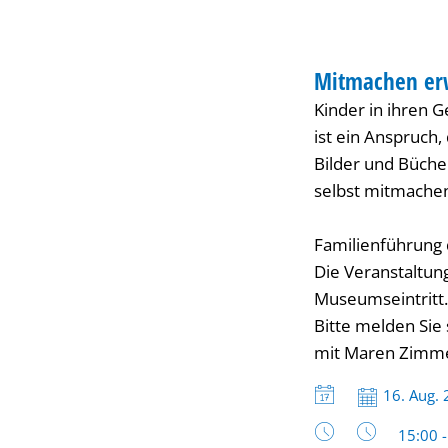
tolle
FÜHRUNG
Bücher
Mitmachen erw
KATEGORIE: FÜH
Kinder in ihren G
von
ist ein Anspruch
Bilder und Büche
Anke
selbst mitmachen 
Kuhl
Familienführung 
Die Veranstaltung
Museumseintritt.
Bitte melden Sie
mit Maren Zim
Datum:
16. Aug.
Uhrzeit
15:00 