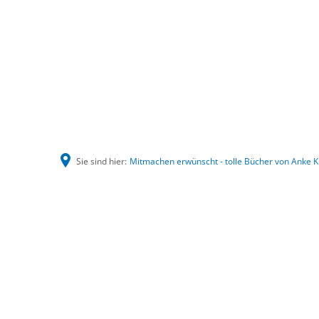
Sie sind hier:
Mitmachen erwünscht - tolle Bücher von Anke K
Mitmachen
erwünscht
-