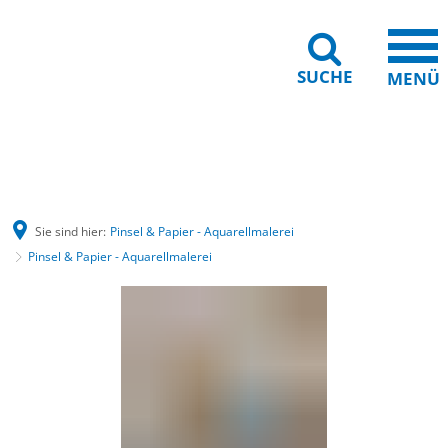
SUCHE
MENÜ
Gebärdensprache
Barrierefreiheit
Leichte Sprache
Sie sind hier:
Pinsel & Papier - Aquarellmalerei
Pinsel & Papier - Aquarellmalerei
Pinsel
&
Papier
-
Aquarellmalerei