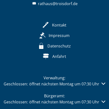
rathaus@troisdorf.de
Kontakt
Impressum
Datenschutz
Anfahrt
Verwaltung:
Klicken, um weitere Öffnungs- oder Schließzeiten auszub
Geschlossen:
öffnet nächsten Montag um 07:30 Uhr
Bürgeramt:
Klicken, um weitere Öffnungs- oder Schließzeiten auszub
Geschlossen:
öffnet nächsten Montag um 07:30 Uhr