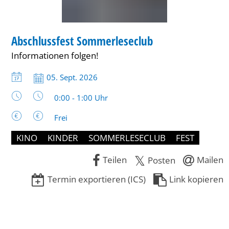
BIBLIOTHEK
Abschlussfest Sommerleseclub
KATEGORIE: BIBLIOTHEK
Informationen folgen!
Datum:
05. Sept. 2026
Uhrzeit:
0:00 - 1:00 Uhr
Frei
KINO
KINDER
SOMMERLESECLUB
FEST
Teilen
Mailen
Posten
Termin exportieren (ICS)
Link kopieren