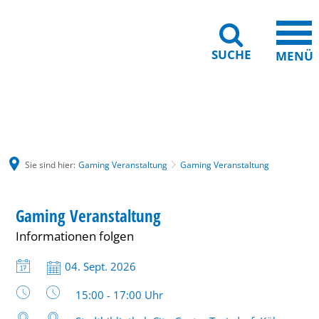
SUCHE
MENÜ
Gebärdensprache
Barrierefreiheit
Leichte Sprache
Sie sind hier:
Gaming Veranstaltung
Gaming Veranstaltung
Gaming
BIBLIOTHEK
Gaming Veranstaltung
KATEGORIE: BIBLIOTHEK
Veranstaltung
Informationen folgen
Datum:
04. Sept. 2026
Uhrzeit:
15:00 - 17:00 Uhr