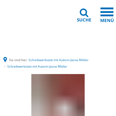
SUCHE
MENÜ
Gebärdensprache
Barrierefreiheit
Leichte Sprache
Sie sind hier:
Schreibwerkstatt mit Autorin Jasna Mittler
Schreibwerkstatt mit Autorin Jasna Mittler
Schreibwerkstatt
mit
Autorin
Jasna
Mittler