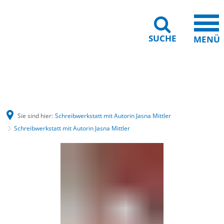
SUCHE
MENÜ
Gebärdensprache
Barrierefreiheit
Leichte Sprache
Sie sind hier:
Schreibwerkstatt mit Autorin Jasna Mittler
Schreibwerkstatt mit Autorin Jasna Mittler
Schreibwerkstatt
mit
Autorin
Jasna
Mittler