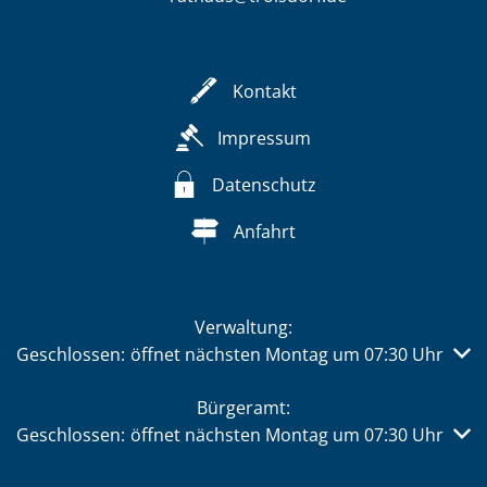
Kontakt
Impressum
Datenschutz
Anfahrt
Verwaltung:
Klicken, um weitere Öffnungs- oder Schließzeiten auszub
Geschlossen:
öffnet nächsten Montag um 07:30 Uhr
Bürgeramt:
Klicken, um weitere Öffnungs- oder Schließzeiten auszub
Geschlossen:
öffnet nächsten Montag um 07:30 Uhr