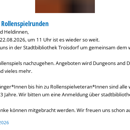
 Rollenspielrunden
IOTHEK
d Heldinnen,
2.08.2026, um 11 Uhr ist es wieder so weit.
uns in der Stadtbibliothek Troisdorf um gemeinsam dem
ollenspiels nachzugehen. Angeboten wird Dungeons and D
d vieles mehr.
änger*Innen bis hin zu Rollenspielveteran*Innen sind alle
 13 Jahre. Wir bitten um eine Anmeldung über stadtbibliot
nke können mitgebracht werden. Wir freuen uns schon a
 2026