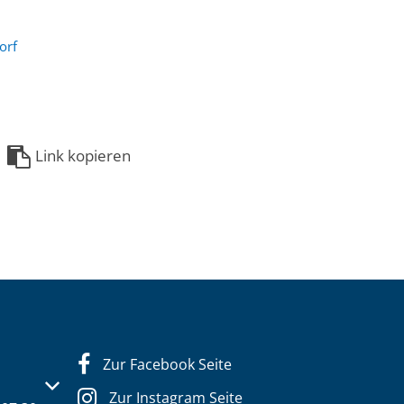
orf
Link kopieren
Zur Facebook Seite
s- oder Schließzeiten auszublenden
Zur Instagram Seite