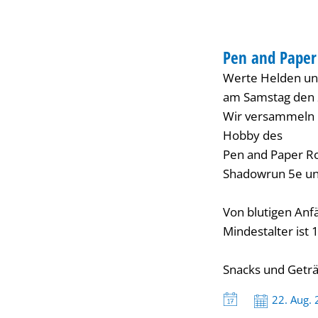
Rollenspielrunden
BIBLIOTHEK
Pen and Paper
KATEGORIE: BIBL
Werte Helden un
am Samstag den 2
Wir versammeln 
Hobby des
Pen and Paper R
Shadowrun 5e un
Von blutigen Anf
Mindestalter ist
Snacks und Geträ
Datum:
22. Aug.