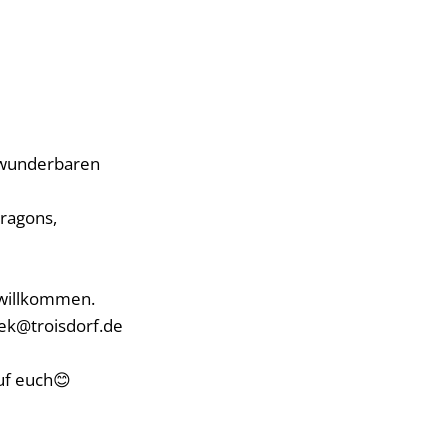
 wunderbaren
ragons,
 willkommen.
hek@troisdorf.de
uf euch😊