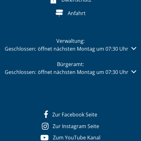
Anfahrt
Verwaltung:
Klicken, um weitere Öffnungs- oder Schließzeiten auszub
Geschlossen:
öffnet nächsten Montag um 07:30 Uhr
Bürgeramt:
Klicken, um weitere Öffnungs- oder Schließzeiten auszub
Geschlossen:
öffnet nächsten Montag um 07:30 Uhr
Zur Facebook Seite
Zur Instagram Seite
Zum YouTube Kanal