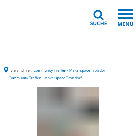
SUCHE
MENÜ
Gebärdensprache
Barrierefreiheit
Leichte Sprache
Sie sind hier:
Community Treffen - Makerspace Troisdorf
Community Treffen - Makerspace Troisdorf
Community
Treffen
-
Makerspace
Troisdorf