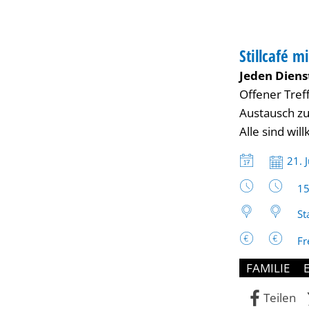
Petra
BIBLIOTHEK
Schuck
Stillcafé 
KATEGORIE: B
Jeden Diens
Offener Tref
Austausch zu
Alle sind wi
Datum:
21. 
Uh
15
St
Fr
FAMILIE
Teilen