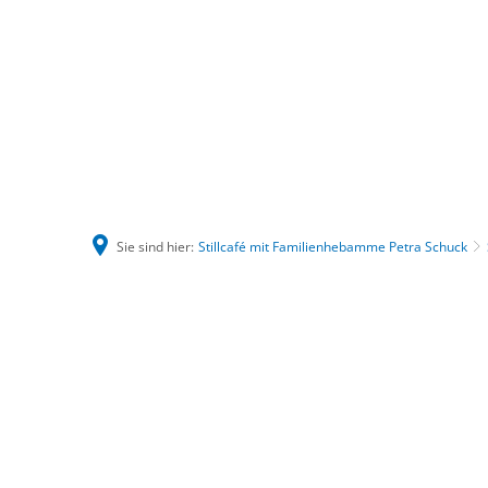
Sie sind hier:
Stillcafé mit Familienhebamme Petra Schuck
Stillcafé
mit
Familienhebamme