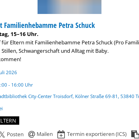
mit Familienhebamme Petra Schuck
IBLIOTHEK
tag, 15–16 Uhr.
f für Eltern mit Familienhebamme Petra Schuck (Pro Famili
 Stillen, Schwangerschaft und Alltag mit Baby.
llkommen!
Juli 2026
rzeit:
:00 - 16:00 Uhr
adtbibliothek City-Center Troisdorf, Kölner Straße 69-81, 53840 T
ei
ELTERN
Mailen
Termin exportieren (ICS)
Posten