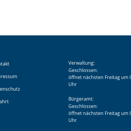
Verwaltung:
takt
Klicken, um weitere Öffnung
Geschlossen:
pressum
öffnet nächsten Freitag um 
Uhr
enschutz
Bürgeramt:
ahrt
Klicken, um weitere Öffnung
Geschlossen:
öffnet nächsten Freitag um 
Uhr