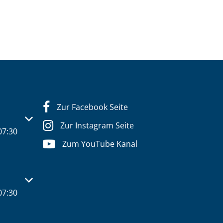
Zur Facebook Seite
s- oder Schließzeiten auszublenden
Zur Instagram Seite
07:30
Zum YouTube Kanal
s- oder Schließzeiten auszublenden
07:30