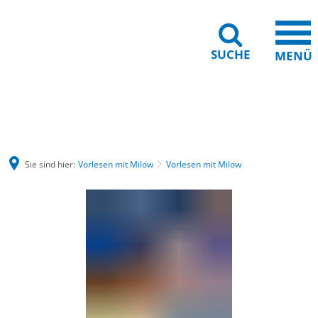
SUCHE
MENÜ
Gebärdensprache
Barrierefreiheit
Leichte Sprache
Sie sind hier:
Vorlesen mit Milow
Vorlesen mit Milow
Vorlesen
mit
Milow