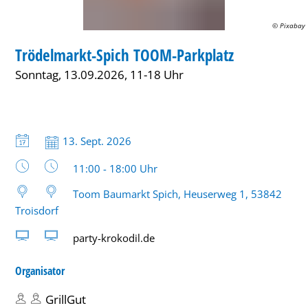
© Pixabay
MARKT
Trödelmarkt-Spich TOOM-Parkplatz
KATEGORIE: MARKT
Sonntag, 13.09.2026, 11-18 Uhr
Datum:
13. Sept. 2026
Uhrzeit:
11:00 - 18:00 Uhr
Toom Baumarkt Spich, Heuserweg 1, 53842
Troisdorf
party-krokodil.de
Organisator
GrillGut