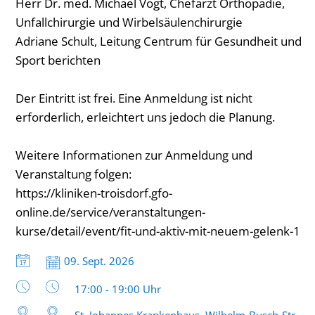
Herr Dr. med. Michael Vogt, Chefarzt Orthopädie,
aktiv
Unfallchirurgie und Wirbelsäulenchirurgie
mit
Adriane Schult, Leitung Centrum für Gesundheit und
neuem
Sport berichten
Gelenk
Der Eintritt ist frei. Eine Anmeldung ist nicht
erforderlich, erleichtert uns jedoch die Planung.
Weitere Informationen zur Anmeldung und
Veranstaltung folgen:
https://kliniken-troisdorf.gfo-
online.de/service/veranstaltungen-
kurse/detail/event/fit-und-aktiv-mit-neuem-gelenk-1
Datum:
09. Sept. 2026
Uhrzeit:
17:00 - 19:00 Uhr