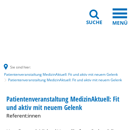
SUCHE
MENÜ
Barrierefreiheit
Leichte Sprache
Sie sind hier:
Patientenveranstaltung MedizinAktuell: Fit und aktiv mit neuem Gelenk
Patientenveranstaltung MedizinAktuell: Fit und aktiv mit neuem Gelenk
Patientenveranstaltung
VORTRAG
Patientenveranstaltung MedizinAktuell: Fit
KATEGORIE: VORTRAG
MedizinAktuell:
und aktiv mit neuem Gelenk
Fit
Referent:innen
und