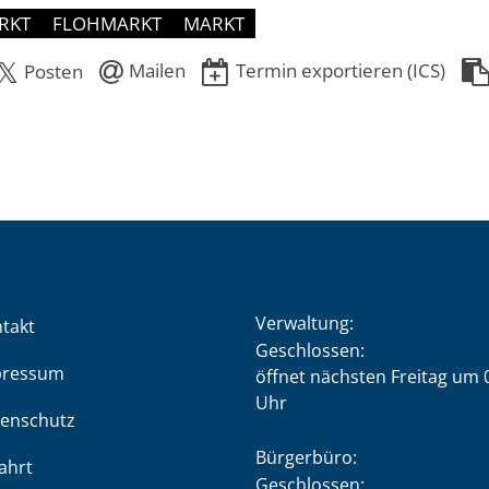
RKT
FLOHMARKT
MARKT
Mailen
Termin exportieren (ICS)
Posten
Verwaltung:
takt
Klicken, um weitere Öffnung
Geschlossen:
pressum
öffnet nächsten Freitag um 
Uhr
enschutz
Bürgerbüro:
ahrt
Klicken, um weitere Öffnung
Geschlossen: