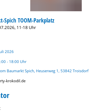
t-Spich TOOM-Parkplatz
MARKT
07.2026, 11-18 Uhr
Juli 2026
rzeit:
:00 - 18:00 Uhr
om Baumarkt Spich, Heuserweg 1, 53842 Troisdorf
rty-krokodil.de
tor
t