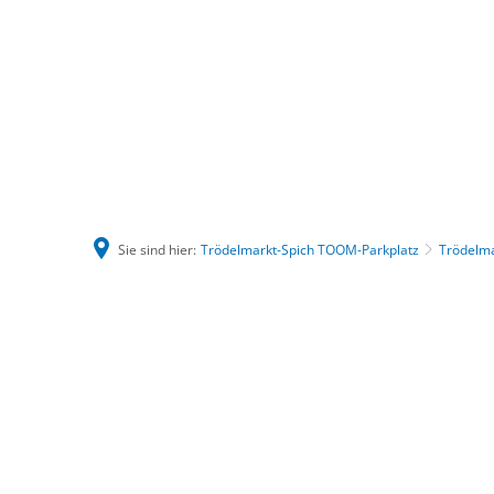
Sie sind hier:
Trödelmarkt-Spich TOOM-Parkplatz
Trödelma
Trödelmarkt-
Spich
TOOM-