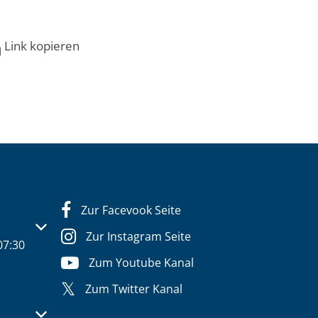
Link kopieren
Zur Facevook Seite
s- oder Schließzeiten auszublenden
Zur Instagram Seite
07:30
Zum Youtube Kanal
Zum Twitter Kanal
s- oder Schließzeiten auszublenden