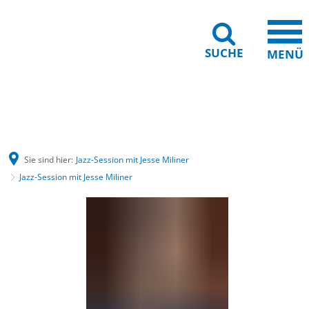
SUCHE
MENÜ
Barrierefreiheit
Leichte Sprache
Sie sind hier:
Jazz-Session mit Jesse Miliner
Jazz-Session mit Jesse Miliner
Jazz-
Session
mit
Jesse
Miliner