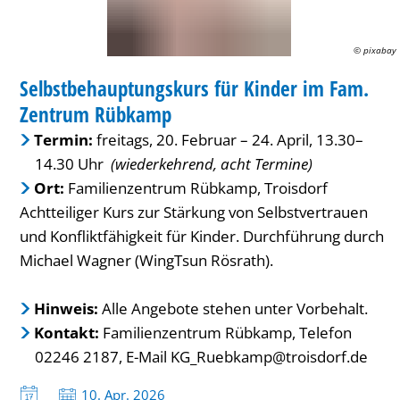
Fam.
Zentrum
© pixabay
FAMILIENZENTRUM / KITA
Rübkamp
Selbstbehauptungskurs für Kinder im Fam.
KATEGORIE: FAMILIENZENTRUM / KITA
Zentrum Rübkamp
Termin:
freitags, 20. Februar – 24. April, 13.30–
14.30 Uhr
(wiederkehrend, acht Termine)
Ort:
Familienzentrum Rübkamp, Troisdorf
Achtteiliger Kurs zur Stärkung von Selbstvertrauen
und Konfliktfähigkeit für Kinder. Durchführung durch
Michael Wagner (WingTsun Rösrath).
Hinweis:
Alle Angebote stehen unter Vorbehalt.
Kontakt:
Familienzentrum Rübkamp, Telefon
02246 2187, E-Mail KG_Ruebkamp@troisdorf.de
Datum:
10. Apr. 2026