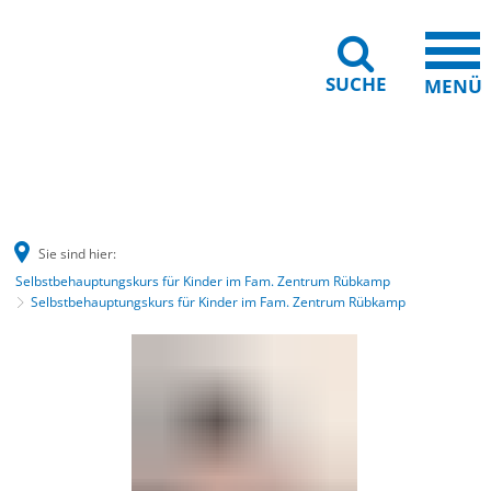
SUCHE
MENÜ
Barrierefreiheit
Leichte Sprache
Sie sind hier:
Selbstbehauptungskurs für Kinder im Fam. Zentrum Rübkamp
Selbstbehauptungskurs für Kinder im Fam. Zentrum Rübkamp
Selbstbehauptungskurs
für
Kinder
im