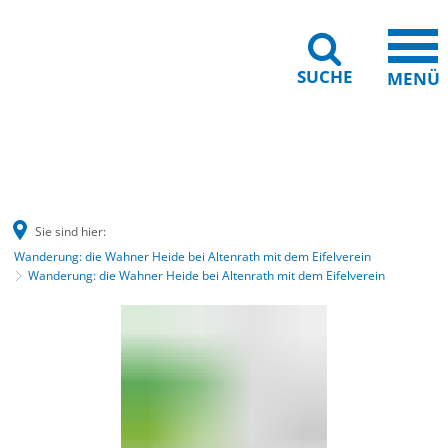
SUCHE
MENÜ
Barrierefreiheit
Leichte Sprache
Sie sind hier:
Wanderung: die Wahner Heide bei Altenrath mit dem Eifelverein
Wanderung: die Wahner Heide bei Altenrath mit dem Eifelverein
Wanderung:
die
Wahner
Heide