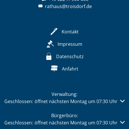
rathaus@troisdorf.de
Kontakt
Impressum
Datenschutz
Anfahrt
Verwaltung:
Klicken, um weitere Öffnungs- oder Schließzeiten auszub
Geschlossen:
öffnet nächsten Montag um 07:30 Uhr
Bürgerbüro:
Klicken, um weitere Öffnungs- oder Schließzeiten auszub
Geschlossen:
öffnet nächsten Montag um 07:30 Uhr