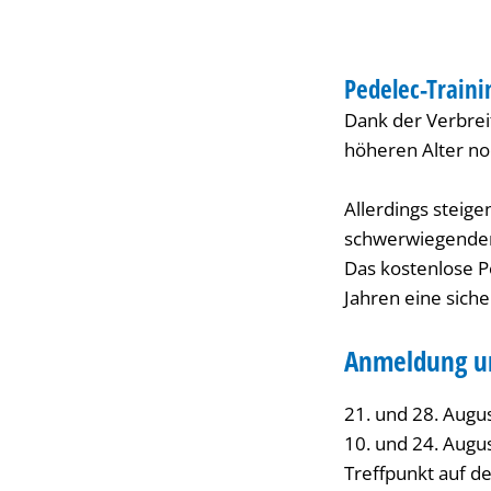
55+
WORKSHOP
Pedelec-Traini
KATEGORIE: WOR
Dank der Verbre
höheren Alter noc
Allerdings steige
schwerwiegenden
Das kostenlose Pe
Jahren eine sich
Anmeldung un
21. und 28. Augus
10. und 24. Augus
Treffpunkt auf de