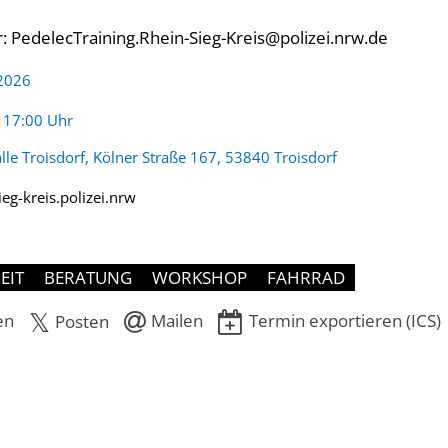
r:
PedelecTraining.Rhein-Sieg-Kreis@polizei.nrw.de
 2026
:
- 17:00 Uhr
lle Troisdorf, Kölner Straße 167, 53840 Troisdorf
ieg-kreis.polizei.nrw
EIT
BERATUNG
WORKSHOP
FAHRRAD
en
Mailen
Termin exportieren (ICS)
Posten