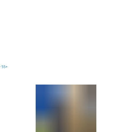
Barrierefre
r 55+