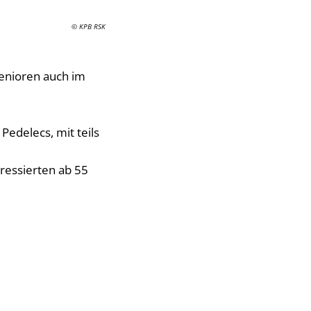
© KPB RSK
enioren auch im
Pedelecs, mit teils
eressierten ab 55