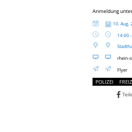
Anmeldung unte
Datum:
10. Aug.
Uhrzeit
14:00 
Stadtha
rhein-s
Flyer
POLIZEI
FREIZ
Teil