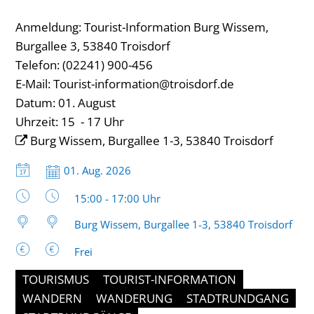
Anmeldung: Tourist-Information Burg Wissem,
Burgallee 3, 53840 Troisdorf
Telefon: (02241) 900-456
E-Mail:
Tourist-information@troisdorf.de
Datum: 01. August
Uhrzeit: 15 - 17 Uhr
Burg Wissem, Burgallee 1-3, 53840 Troisdorf
Datum:
01. Aug. 2026
Uhrzeit:
15:00 - 17:00 Uhr
Burg Wissem, Burgallee 1-3, 53840 Troisdorf
Frei
TOURISMUS
TOURIST-INFORMATION
WANDERN
WANDERUNG
STADTRUNDGANG