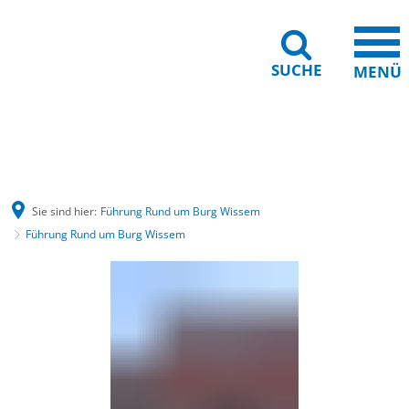
SUCHE
MENÜ
Barrierefreiheit
Leichte Sprache
Sie sind hier:
Führung Rund um Burg Wissem
Führung Rund um Burg Wissem
Führung
Rund
um
Burg
Wissem