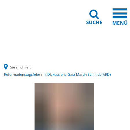
SUCHE
MENÜ
Barrierefreiheit
Leichte Sprache
Sie sind hier:
Reformationstagsfeier mit Diskussions-Gast Martin Schmidt (ARD)
Reformationstagsfeier
mit
Diskussions-
Gast
Martin