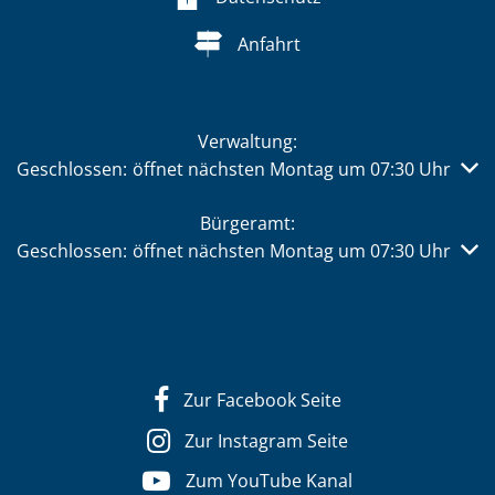
Anfahrt
Verwaltung:
Klicken, um weitere Öffnungs- oder Schließzeiten auszub
Geschlossen:
öffnet nächsten Montag um 07:30 Uhr
Bürgeramt:
Klicken, um weitere Öffnungs- oder Schließzeiten auszub
Geschlossen:
öffnet nächsten Montag um 07:30 Uhr
Zur Facebook Seite
Zur Instagram Seite
Zum YouTube Kanal