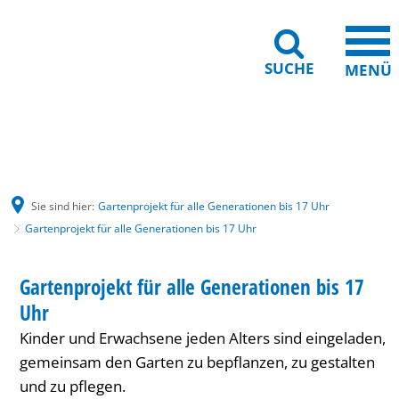
SUCHE
MENÜ
Gebärdensprache
Barrierefreiheit
Leichte Sprache
Sie sind hier:
Gartenprojekt für alle Generationen bis 17 Uhr
Gartenprojekt für alle Generationen bis 17 Uhr
Gartenprojekt
HAUS INTERNATIONAL
Gartenprojekt für alle Generationen bis 17
KATEGORIE: HAUS INTERNATIONAL
für
Uhr
alle
Kinder und Erwachsene jeden Alters sind eingeladen,
Generationen
gemeinsam den Garten zu bepflanzen, zu gestalten
und zu pflegen.
bis