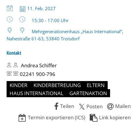
17
Datum:
11. Feb. 2027
Uhr
Uhrzeit:
15:30 - 17:00 Uhr
Mehrgenerationenhaus „Haus International“,
Nahestraße 61-63, 53840 Troisdorf
Kontakt
Andrea Schiffer
02241 900-796
KINDER
KINDERBETREUUNG
ELTERN
HAUS INTERNATIONAL
GARTENAKTION
Teilen
Mailen
Posten
Termin exportieren (ICS)
Link kopieren