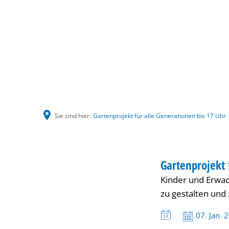
Sie sind hier:
Gartenprojekt für alle Generationen bis 17 Uhr
Gartenprojekt
HAUS INTERNATI
Gartenprojekt 
KATEGORIE: HAUS
Kinder und Erwac
für
zu gestalten und 
alle
Datum:
07. Jan. 