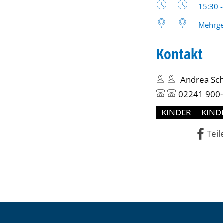
Uhrzeit
15:30 
Generationen
Mehrge
bis
Kontakt
17
Andrea Sch
Uhr
02241 900
KINDER
KIND
Teil