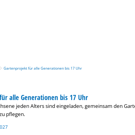
Gebärdensprache
Barrierefre
Gartenprojekt für alle Generationen bis 17 Uhr
ONAL
für alle Generationen bis 17 Uhr
 INTERNATIONAL
hsene jeden Alters sind eingeladen, gemeinsam den Gart
zu pflegen.
2027