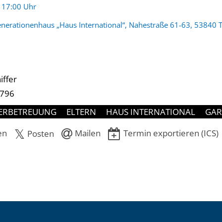
:
- 17:00 Uhr
nerationenhaus „Haus International“, Nahestraße 61-63, 53840 T
iffer
-796
ERBETREUUNG
ELTERN
HAUS INTERNATIONAL
GAR
en
Mailen
Termin exportieren (ICS)
Posten