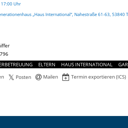
:
- 17:00 Uhr
nerationenhaus „Haus International“, Nahestraße 61-63, 53840 T
iffer
-796
ERBETREUUNG
ELTERN
HAUS INTERNATIONAL
GAR
en
Mailen
Termin exportieren (ICS)
Posten