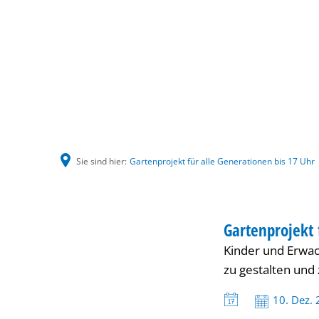
Sie sind hier:
Gartenprojekt für alle Generationen bis 17 Uhr
Gartenprojekt
HAUS INTERNATI
Gartenprojekt 
KATEGORIE: HAUS
Kinder und Erwac
für
zu gestalten und 
alle
Datum:
10. Dez.