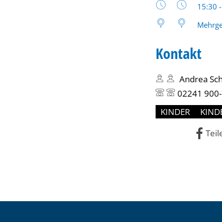
Uhrzeit
15:30 
Generationen
Mehrge
bis
Kontakt
17
Andrea Sch
Uhr
02241 900
KINDER
KIND
Teil