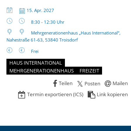
Datum:
15. Apr. 2027
Uhrzeit:
8:30 - 12:30 Uhr
Mehrgenerationenhaus „Haus International“,
Nahestraße 61-63, 53840 Troisdorf
Frei
HAUS INTERNATIONAL
MEHRGENERATIONENHAUS
FREIZEIT
Teilen
Mailen
Posten
Termin exportieren (ICS)
Link kopieren