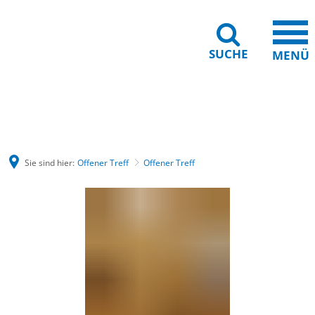
SUCHE
MENÜ
Gebärdensprache
Barrierefreiheit
Leichte Sprache
Sie sind hier:
Offener Treff
Offener Treff
Offener
Treff