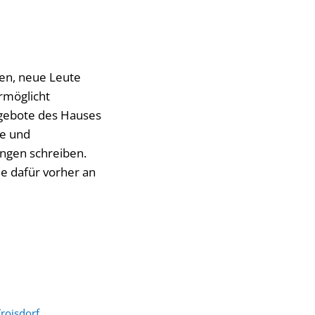
nen, neue Leute
ermöglicht
ngebote des Hauses
ze und
ngen schreiben.
ie dafür vorher an
roisdorf