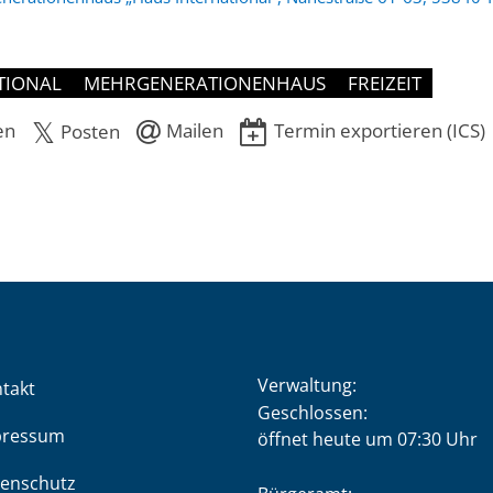
TIONAL
MEHRGENERATIONENHAUS
FREIZEIT
en
Mailen
Termin exportieren (ICS)
Posten
Verwaltung:
takt
Klicken, um weitere Öffnung
Geschlossen:
pressum
öffnet heute um 07:30 Uhr
enschutz