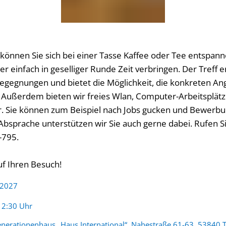
FEN
 können Sie sich bei einer Tasse Kaffee oder Tee entspan
 einfach in geselliger Runde Zeit verbringen. Der Treff 
egegnungen und bietet die Möglichkeit, die konkreten A
Außerdem bieten wir freies Wlan, Computer-Arbeitsplät
. Sie können zum Beispiel nach Jobs gucken und Bewerbu
Absprache unterstützen wir Sie auch gerne dabei. Rufen S
-795.
uf Ihren Besuch!
 2027
:
12:30 Uhr
nerationenhaus „Haus International“, Nahestraße 61-63, 53840 T