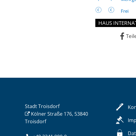
Frei
HAUS INTERNA
Teil
Stadt Troisdorf
Kon
Kölner Straße 176, 53840
Im
Troisdorf
Dat