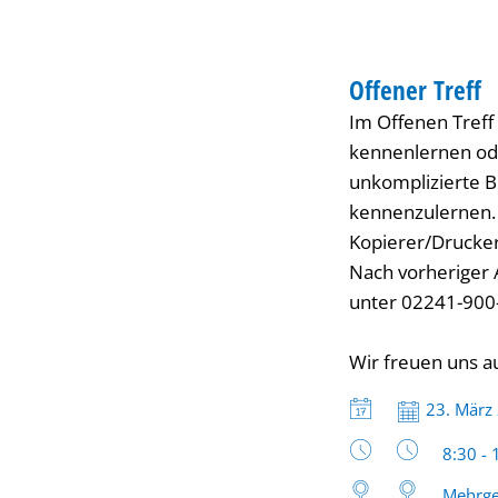
TREFFEN
Offener Treff
KATEGORIE: TREF
Im Offenen Treff
kennenlernen oder
unkomplizierte B
kennenzulernen. 
Kopierer/Drucker
Nach vorheriger 
unter 02241-900
Wir freuen uns a
Datum:
23. März
Uhrzeit
8:30 - 
Mehrge