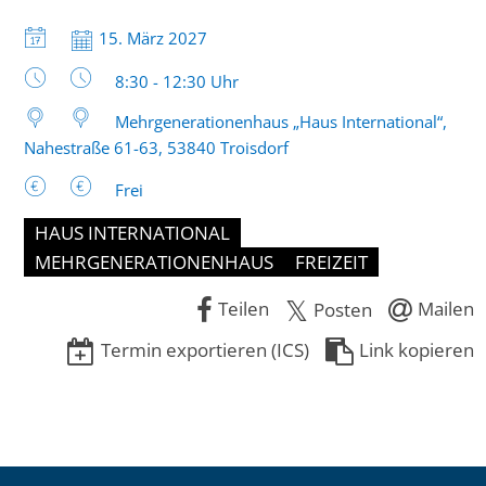
Datum:
15. März 2027
Uhrzeit:
8:30 - 12:30 Uhr
Mehrgenerationenhaus „Haus International“,
Nahestraße 61-63, 53840 Troisdorf
Frei
HAUS INTERNATIONAL
MEHRGENERATIONENHAUS
FREIZEIT
Teilen
Mailen
Posten
Termin exportieren (ICS)
Link kopieren