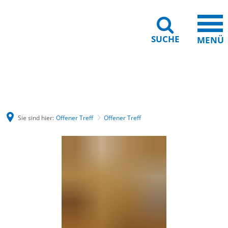
SUCHE
MENÜ
Gebärdensprache
Barrierefreiheit
Leichte Sprache
Sie sind hier:
Offener Treff
Offener Treff
Offener
Treff