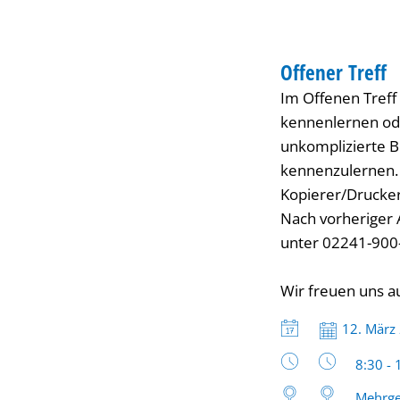
TREFFEN
Offener Treff
KATEGORIE: TREF
Im Offenen Treff
kennenlernen oder
unkomplizierte B
kennenzulernen. 
Kopierer/Drucker
Nach vorheriger 
unter 02241-900
Wir freuen uns a
Datum:
12. März
Uhrzeit
8:30 - 
Mehrge