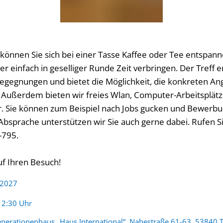
FEN
 können Sie sich bei einer Tasse Kaffee oder Tee entspan
 einfach in geselliger Runde Zeit verbringen. Der Treff 
egegnungen und bietet die Möglichkeit, die konkreten A
Außerdem bieten wir freies Wlan, Computer-Arbeitsplät
. Sie können zum Beispiel nach Jobs gucken und Bewerbu
Absprache unterstützen wir Sie auch gerne dabei. Rufen S
-795.
uf Ihren Besuch!
 2027
:
12:30 Uhr
nerationenhaus „Haus International“, Nahestraße 61-63, 53840 T