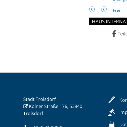
Frei
HAUS INTERNA
Teil
Stadt Troisdorf
Kon
Kölner Straße 176, 53840
Im
Troisdorf
Dat