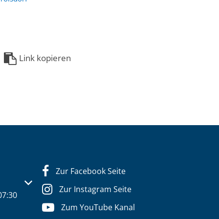
Link kopieren
Zur Facebook Seite
s- oder Schließzeiten auszublenden
Zur Instagram Seite
07:30
Zum YouTube Kanal