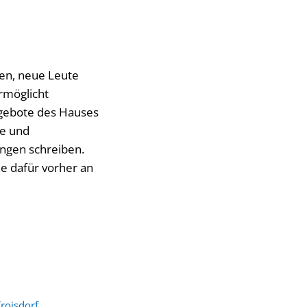
nen, neue Leute
ermöglicht
ngebote des Hauses
ze und
ngen schreiben.
ie dafür vorher an
roisdorf