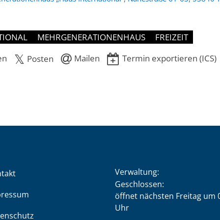
TIONAL
MEHRGENERATIONENHAUS
FREIZEIT
en
Mailen
Termin exportieren (ICS)
Posten
Verwaltung:
takt
Klicken, um weitere Öffnung
Geschlossen:
pressum
öffnet nächsten Freitag um 
Uhr
enschutz