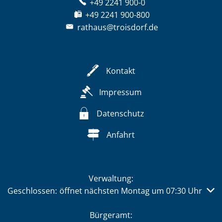
+49 2241 900-0
+49 2241 900-800
rathaus@troisdorf.de
Kontakt
Impressum
Datenschutz
Anfahrt
Verwaltung:
Klicken, um weitere Öffnungs- oder Schließzeiten auszub
Geschlossen:
öffnet nächsten Montag um 07:30 Uhr
Bürgeramt: