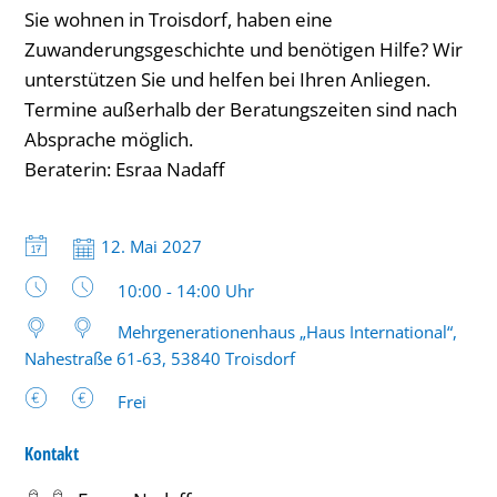
im
Sie wohnen in Troisdorf, haben eine
Zuwanderungsgeschichte und benötigen Hilfe? Wir
Rahmen
unterstützen Sie und helfen bei Ihren Anliegen.
des
Termine außerhalb der Beratungszeiten sind nach
kommunalen
Absprache möglich.
Integrationsmanagements
Beraterin: Esraa Nadaff
bis
14
Datum:
12. Mai 2027
Uhr
Uhrzeit:
10:00 - 14:00 Uhr
Mehrgenerationenhaus „Haus International“,
Nahestraße 61-63, 53840 Troisdorf
Frei
Kontakt